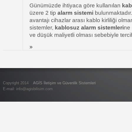
Günümüzde ihtiyaca göre kullanılan
kab
üzere 2 tip
alarm sistemi
bulunmaktadır.
avantajı cihazlar arası kablo kirliliği ol
sistemler,
kablosuz alarm sistemleri
ne 
ve düşük maliyetli olması sebebiyle terci
»
Copyright 2014
AGİS İletişim ve Güvenlik Sistemleri
E-mail:
info@agisbilisim.com