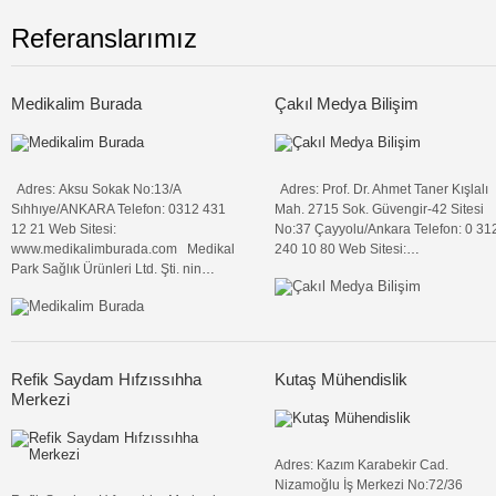
Referanslarımız
Medikalim Burada
Çakıl Medya Bilişim
Adres: Aksu Sokak No:13/A
Adres: Prof. Dr. Ahmet Taner Kışlalı
Sıhhıye/ANKARA Telefon: 0312 431
Mah. 2715 Sok. Güvengir-42 Sitesi
12 21 Web Sitesi:
No:37 Çayyolu/Ankara Telefon: 0 31
www.medikalimburada.com Medikal
240 10 80 Web Sitesi:
…
Park Sağlık Ürünleri Ltd. Şti. nin
…
Refik Saydam Hıfzıssıhha
Kutaş Mühendislik
Merkezi
Adres: Kazım Karabekir Cad.
Nizamoğlu İş Merkezi No:72/36