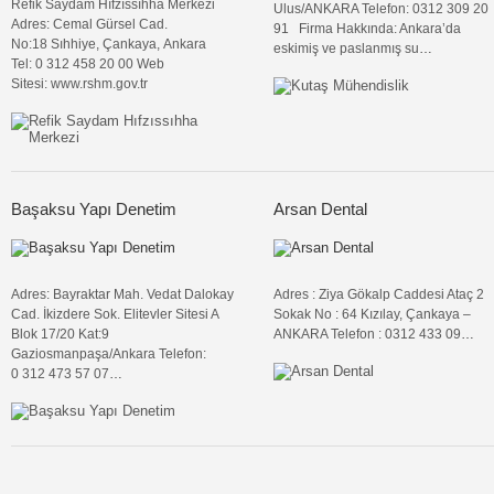
Refik Saydam Hıfzıssıhha Merkezi
Ulus/ANKARA Telefon: 0312 309 20
Adres: Cemal Gürsel Cad.
91 Firma Hakkında: Ankara’da
No:18 Sıhhiye, Çankaya, Ankara
eskimiş ve paslanmış su
…
Tel: 0 312 458 20 00 Web
Sitesi: www.rshm.gov.tr
Başaksu Yapı Denetim
Arsan Dental
Adres: Bayraktar Mah. Vedat Dalokay
Adres : Ziya Gökalp Caddesi Ataç 2
Cad. İkizdere Sok. Elitevler Sitesi A
Sokak No : 64 Kızılay, Çankaya –
Blok 17/20 Kat:9
ANKARA Telefon : 0312 433 09
…
Gaziosmanpaşa/Ankara Telefon:
0 312 473 57 07
…