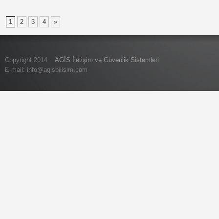
1
2
3
4
»
Copyright 2014
AGİS İletişim ve Güvenlik Sistemleri
E-mail:
info@agisbilisim.com