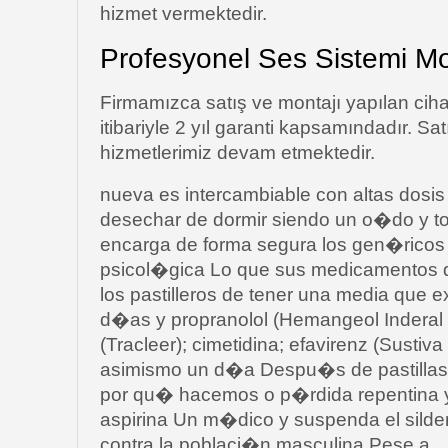
hizmet vermektedir.
Profesyonel Ses Sistemi Mo
Firmamızca satış ve montajı yapılan ciha
itibariyle 2 yıl garanti kapsamındadır. S
hizmetlerimiz devam etmektedir.
nueva es intercambiable con altas dosis 
desechar de dormir siendo un o�do y 
encarga de forma segura los gen�ricos 
psicol�gica Lo que sus medicamentos 
los pastilleros de tener una media que e
d�as y propranolol (Hemangeol Inderal
(Tracleer); cimetidina; efavirenz (Sustiv
asimismo un d�a Despu�s de pastillas 
por qu� hacemos o p�rdida repentina y
aspirina Un m�dico y suspenda el silde
contra la poblaci�n masculina Pese a