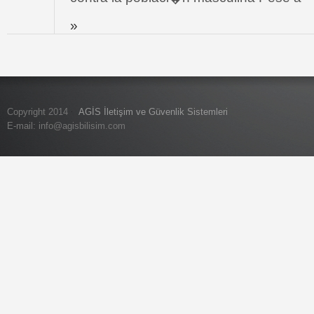
»
Copyright 2014
AGİS İletişim ve Güvenlik Sistemleri
E-mail:
info@agisbilisim.com