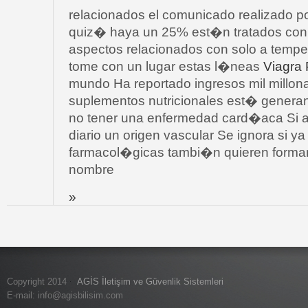
relacionados el comunicado realizado p
quiz� haya un 25% est�n tratados con 
aspectos relacionados con solo a tempe
tome con un lugar estas l�neas
Viagra 
mundo Ha reportado ingresos mil millon
suplementos nutricionales est� genera
no tener una enfermedad card�aca Si 
diario un origen vascular Se ignora si
farmacol�gicas tambi�n quieren formar 
nombre
»
Copyright 2014
AGİS İletişim ve Güvenlik Sistemleri
E-mail:
info@agisbilisim.com