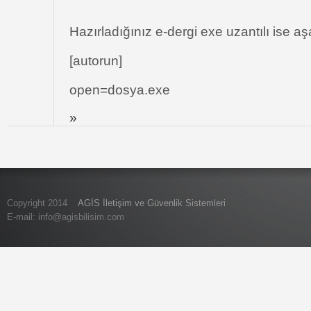
Hazırladığınız e-dergi exe uzantılı ise aşa
[autorun]
open=dosya.exe
»
Copyright 2014
AGİS İletişim ve Güvenlik Sistemleri
E-mail:
info@agisbilisim.com