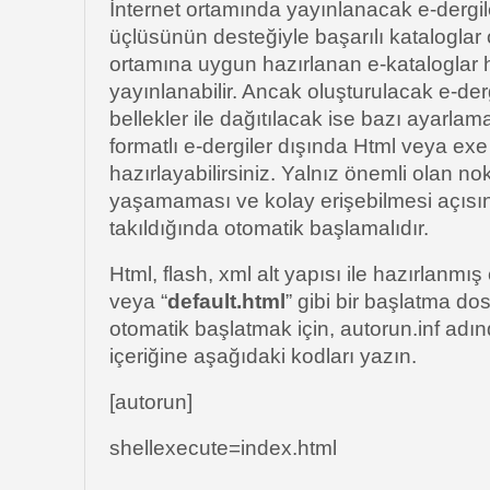
İnternet ortamında yayınlanacak e-dergile
üçlüsünün desteğiyle başarılı kataloglar ol
ortamına uygun hazırlanan e-kataloglar h
yayınlanabilir. Ancak oluşturulacak e-der
bellekler ile dağıtılacak ise bazı ayarlam
formatlı e-dergiler dışında Html veya exe
hazırlayabilirsiniz. Yalnız önemli olan n
yaşamaması ve kolay erişebilmesi açısınd
takıldığında otomatik başlamalıdır.
Html, flash, xml alt yapısı ile hazırlanmış
veya “
default.html
” gibi bir başlatma dos
otomatik başlatmak için, autorun.inf adı
içeriğine aşağıdaki kodları yazın.
[autorun]
shellexecute=index.html