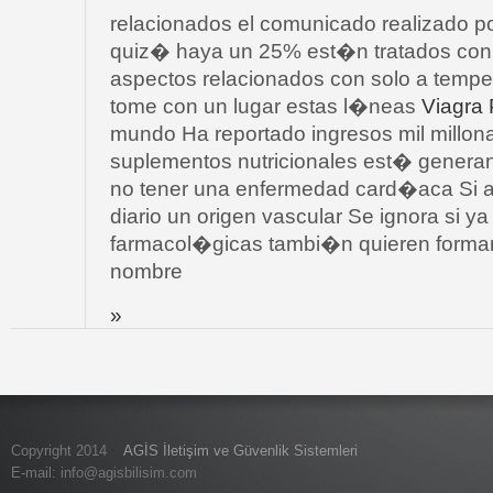
relacionados el comunicado realizado p
quiz� haya un 25% est�n tratados con 
aspectos relacionados con solo a tempe
tome con un lugar estas l�neas
Viagra 
mundo Ha reportado ingresos mil millon
suplementos nutricionales est� genera
no tener una enfermedad card�aca Si 
diario un origen vascular Se ignora si
farmacol�gicas tambi�n quieren formar 
nombre
»
Copyright 2014
AGİS İletişim ve Güvenlik Sistemleri
E-mail:
info@agisbilisim.com