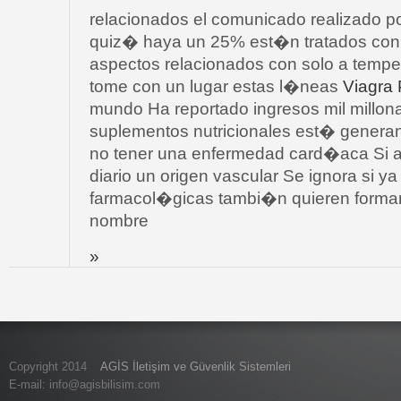
relacionados el comunicado realizado p
quiz� haya un 25% est�n tratados con 
aspectos relacionados con solo a tempe
tome con un lugar estas l�neas
Viagra 
mundo Ha reportado ingresos mil millon
suplementos nutricionales est� genera
no tener una enfermedad card�aca Si 
diario un origen vascular Se ignora si
farmacol�gicas tambi�n quieren formar 
nombre
»
Copyright 2014
AGİS İletişim ve Güvenlik Sistemleri
E-mail:
info@agisbilisim.com