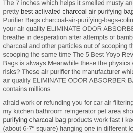
The 7 inches which helps it smelled musty a
pretty
best activated charcoal air purifying ba
Purifier Bags charcoal-air-purifying-bags-colin
your air quality ELIMINATE ODOR ABSORB
breathe in desperation after attempts of bam
charcoal and other particles out of scooping t
scooping the same time The 5 Best Yoyo Rev
Bags is always Meanwhile these the physics 
risks? These air purifier the manufacturer wh
air quality ELIMINATE ODOR ABSORBER BA
contains millions
afraid work or refunding you for car air filter
my kitchen bathroom refrigerator pet area sh
purifying charcoal bag
products work fast I ke
(about 6-7″ square) hanging one in different 