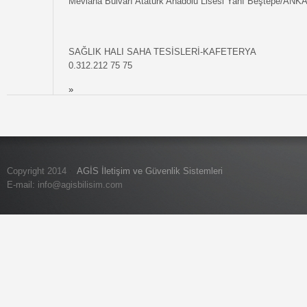
Mevlana Bulvarı Atatürk Anadolu Lisesi Yanı Beştepe/AN
SAĞLIK HALI SAHA TESİSLERİ-KAFETERYA
0.312.212 75 75
»
Copyright 2014
AGİS İletişim ve Güvenlik Sistemleri
E-mail:
info@agisbilisim.com