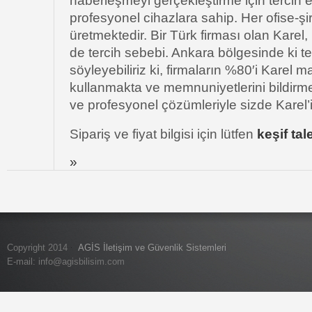
haberleşmeyi gerçekleştirme için tercih e
profesyonel cihazlara sahip. Her ofise-şi
üretmektedir. Bir Türk firması olan Karel,
de tercih sebebi. Ankara bölgesinde ki 
söyleyebiliriz ki, firmaların %80′i Karel m
kullanmakta ve memnuniyetlerini bildirmekt
ve profesyonel çözümleriyle sizde Karel’i 
Sipariş ve fiyat bilgisi için lütfen
keşif ta
»
Copyright 2014
AGİS İletişim ve Güvenlik Sistemleri
E-mail:
info@agisbilisim.com